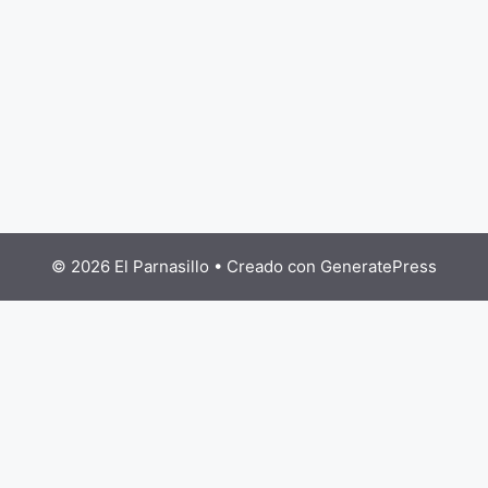
© 2026 El Parnasillo
• Creado con
GeneratePress